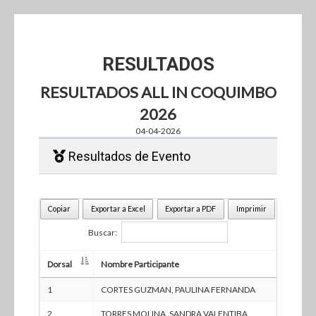
RESULTADOS
RESULTADOS ALL IN COQUIMBO
2026
04-04-2026
Resultados de Evento
Copiar
Exportar a Excel
Exportar a PDF
Imprimir
Buscar:
Dorsal
Nombre Participante
CA
Dorsal
Nombre Participante
CA
1
CORTES GUZMAN, PAULINA FERNANDA
NA
2
TORRES MOLINA, SANDRA VALENTIBA
NA