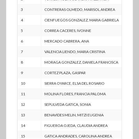
3
CONTRERAS OLMEDO, MARISOL ANDREA
NA
4
CIENFUEGOS GONZALEZ, MARIA GABRIELA
NA
5
CORREA CACERES, IVONNE
NA
6
MERCADO CABRERA, ANA
NA
7
VALENCIA LIENDO, MARIA CRISTINA
NA
8
MORAGA GONZALEZ, DANIELA FRANCISCA
NA
9
CORTEZ PLAZA, GASPAR
NA
10
SIERRA OYARCE, ELSA DEL ROSARIO
NA
11
MOLINA FLORES, FRANCIA PALOMA
NA
12
SEPULVEDA GATICA, SONIA
NA
13
BENAVIDES MELIN, MITZI EUGENIA
NA
14
FIGUEROA OJEDA, CLAUDIA ANDREA
NA
15
GATICA ANDRADES, CAROLINA ANDREA
NA