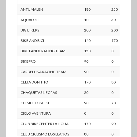
ANTUMALEN
180
250
AQUADRILL
10
30
BIG BIKERS
200
200
BIKE AND BICI
140
170
BIKE PANUL RACING TEAM
150
0
BIKEPRO
90
0
CARDELUKA RACING TEAM
90
0
CELTA DON TITO
170
80
CHAQUETAS NEGRAS
20
0
CHIMUELOS BIKE
90
70
CICLO AVENTURA
0
0
CLUB BIKECENTER LA LIGUA
170
90
CLUB CICLISMO LOS LLANOS
80
0