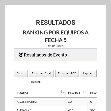
RESULTADOS
RANKING POR EQUIPOS A
FECHA 5
18-01-2026
Resultados de Evento
Copiar
Exportar a Excel
Exportar a PDF
Imprimir
Buscar:
EQUIPO
FECHA 1
FECHA 2
EQUIPO
FECHA 1
FECHA 2
AGUILERA BIKE
60
0
ANDABIKE
650
580