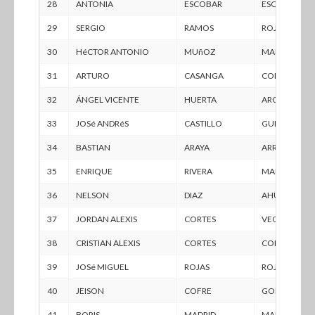
28
ANTONIA
ESCOBAR
ESCOBAR
29
SERGIO
RAMOS
ROJAS
30
HéCTOR ANTONIO
MUñOZ
MARíN
31
ARTURO
CASANGA
CORTES
32
ÁNGEL VICENTE
HUERTA
AROS
33
JOSé ANDRéS
CASTILLO
GUERRA
34
BASTIAN
ARAYA
ARREDONDO
35
ENRIQUE
RIVERA
MARCHANT
36
NELSON
DIAZ
AHUMADA
37
JORDAN ALEXIS
CORTES
VEGA
38
CRISTIAN ALEXIS
CORTES
CORTES
39
JOSé MIGUEL
ROJAS
ROJAS
40
JEISON
COFRE
GOMEZ
41
BORIS
MADRID
MADRID