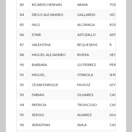
83
RICARDO HERNAN
ARAYA
TORRES
84
DIEGO ALEJANDRO
GALLARDO
VICENCIO
85
NILO
ALCAYAGA
RODRíGUEZ
86
EYAIR
ASTUDILLO
ASTUDILLO
87
VALENTINA
REQUESENS
R
88
MIGUEL ALEJANDRO
RIVERA
VEGA
90
BáRBARA
GUTIERREZ
PEREIRA
91
MIGUEL
OTAROLA
SI PALMA
92
CESAR ENRIQUE
MUñOZ
LEYTON
93
FABIAN
OLIVARES
CASTILLO
94
PATRICIA
TRONCOSO
CASTRO
95
SERGIO
ALVAREZ
NUñEZ
96
SEBASTIAN
AVILA
CASTILLO