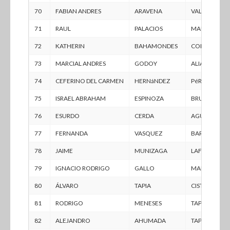
70
FABIAN ANDRES
ARAVENA
VALENZUELA
71
RAUL
PALACIOS
MAUREIRA
72
KATHERIN
BAHAMONDES
CORTES
73
MARCIAL ANDRES
GODOY
ALIAGA
74
CEFERINO DEL CARMEN
HERNáNDEZ
PéREZ
75
ISRAEL ABRAHAM
ESPINOZA
BRUNO
76
ESURDO
CERDA
AGUIRRE
77
FERNANDA
VASQUEZ
BARRERA
78
JAIME
MUNIZAGA
LAFERTE
79
IGNACIO RODRIGO
GALLO
MALLEGA
80
ÁLVARO
TAPIA
CISTERNAS
81
RODRIGO
MENESES
TAPIA
82
ALEJANDRO
AHUMADA
TAPIA