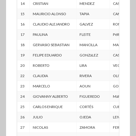
14
CRISTIAN
MENDEZ
CASTAñEDA
15
MAURICIO ALONSO
TAPIA
CANO
16
CLAUDIO ALEJANDRO
GALVEZ
ROMERO
17
PAULINA
FLEITE
PéREZ
18
GERVASIO SEBASTIAN
MANCILLA
MANCILLA
19
FELIPE EDUARDO
GONZáLEZ
CASTRO
20
ROBERTO
LIRA
VEGA
22
CLAUDIA
RIVERA
OLIVA
23
MARCELO
AOUN
GOMEZ
24
GIOVANNY ALBERTO
FIGUEREDO
MáRQUEZ
25
CARLOS ENRIQUE
CORTÉS
CUELLO
26
JULIO
OJEDA
LEIVA
27
NICOLAS
ZAMORA
FERNáNDEZ