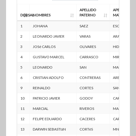
APELLIDO
APELLIDO
DORSAL
NOMBRES
PATERNO
MATERNO
1
JOHANA
SAEZ
ESCUDERO
2
LEONARDO JAVIER
VARAS
ARACENA
3
JOSé CARLOS
OLIVARES
HIDALGO
4
GUSTAVO MARCEL
CARRASCO
MIRANDA
5
LEONARDO
SAN
MARTíN
6
CRISTIAN ADOLFO
CONTRERAS
ARESTEY
9
REINALDO
CORTES
SANTIBáñEZ
10
PATRICIO JAVIER
GODOY
CARVAJAL
11
MARCIAL
RIVEROS
MASCAREñO
12
FELIPE EDUARDO
CACERES
CARMONA
13
DARWIN SEBASTIáN
CORTéS
MNTERO