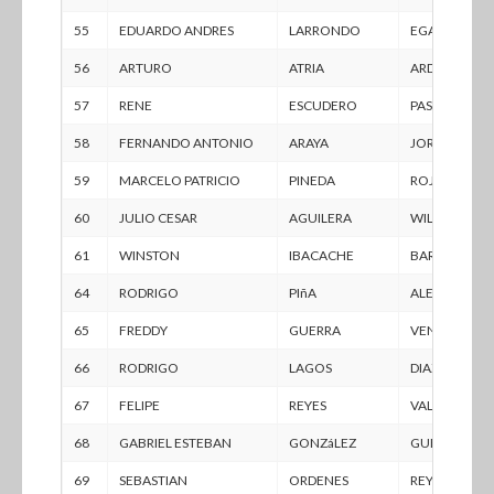
55
EDUARDO ANDRES
LARRONDO
EGAñA
56
ARTURO
ATRIA
ARDILES
57
RENE
ESCUDERO
PASTEM
58
FERNANDO ANTONIO
ARAYA
JORQUERA
59
MARCELO PATRICIO
PINEDA
ROJAS
60
JULIO CESAR
AGUILERA
WILSON
61
WINSTON
IBACACHE
BARRAZA
64
RODRIGO
PIñA
ALEGRíA
65
FREDDY
GUERRA
VENEGAS
66
RODRIGO
LAGOS
DIAZ
67
FELIPE
REYES
VALENZUELA
68
GABRIEL ESTEBAN
GONZáLEZ
GUERRA
69
SEBASTIAN
ORDENES
REYES