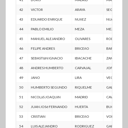
42
VICTOR
ARAYA
SEGOVIA
43
EDUARDO ENRIQUE
NUñEZ
NUñEZ
44
PABLO EMILIO
MEZA
MEZA
45
MANUEL ALEJANDRO
OLIVARES
RODRIGUEZ
46
FELIPE ANDRES
BRICEñO
BARRIOS
47
SEBASTIáN IGNACIO
IBACACHE
ZAMORANO
48
ANDRES HUMBERTO
CARVAJAL
JOFRE
49
JANO
LIRA
VEGA
50
HUMBERTO SEGUNDO
RIQUELME
GALLEGUILL
51
NICOLáS JOAQUíN
MADRID
CAVIEDES
52
JUAN JOSé FERNANDO
HUERTA
BUGUEñO
53
CRISTIAN
BRICEñO
VOLTA
54
LUIS ALEJANDRO
RODRIGUEZ
GARCIA